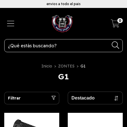
envios a todo el pais
0
Inicio
>
ZONTES
>
G1
G1
Filtrar