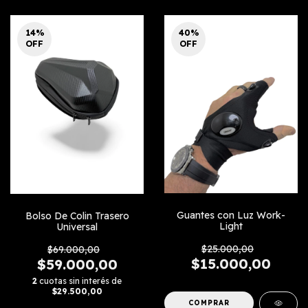
14
%
40
%
OFF
OFF
Guantes con Luz Work-
Bolso De Colin Trasero
Light
Universal
$25.000,00
$69.000,00
$15.000,00
$59.000,00
2
cuotas sin interés de
$29.500,00