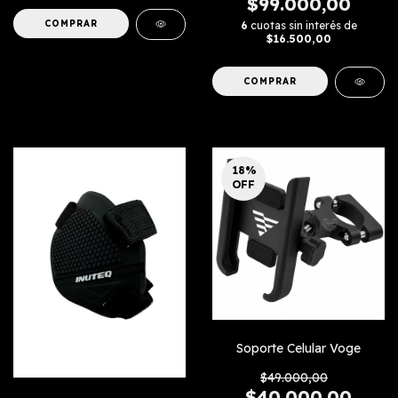
$99.000,00
6
cuotas sin interés de
$16.500,00
18
%
OFF
Soporte Celular Voge
$49.000,00
$40.000,00