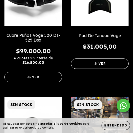
Cubre Puños Voge 500 Ds-
Pad De Tanque Voge
525 Dsx
$31.005,00
$99.000,00
6
cuotas sin interés de
$16.500,00
VER
VER
SIN STOCK
SIN STOCK
Al navegar por este sitio
aceptás el uso de cookies
para
ENTENDIDO
agilizar tu experiencia de compra.