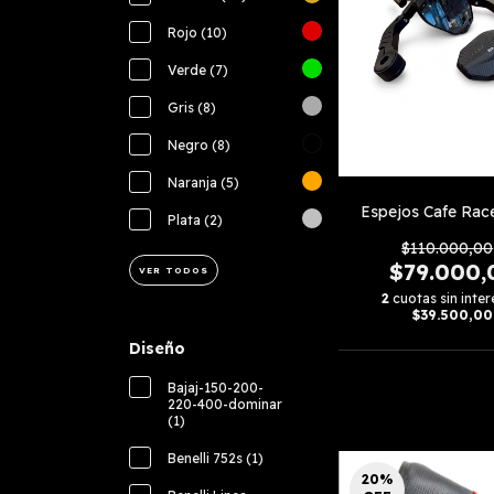
Rojo (10)
Verde (7)
Gris (8)
Negro (8)
Naranja (5)
Espejos Cafe Race
Plata (2)
$110.000,00
$79.000,
VER TODOS
2
cuotas sin inter
$39.500,00
Diseño
Bajaj-150-200-
220-400-dominar
(1)
Benelli 752s (1)
20
%