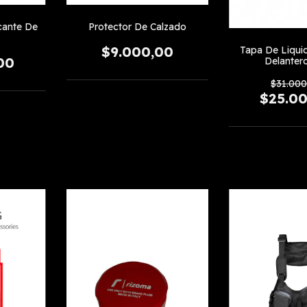
cante De
Protector De Calzado
$9.000,00
Tapa De Liqui
00
Delanter
$31.000
$25.0