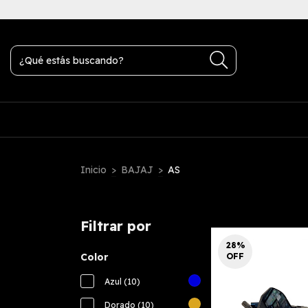
transferencia bancaria
Inicio
>
BAJAJ
>
AS
Filtrar por
28
%
Color
OFF
Azul (10)
Dorado (10)