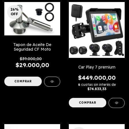
26
%
OFF
Tapon de Aceite De
Seguridad CF Moto
$39.000,00
$29.000,00
Car Play 7 premium
$449.000,00
6
cuotas sin interés de
$74.833,33