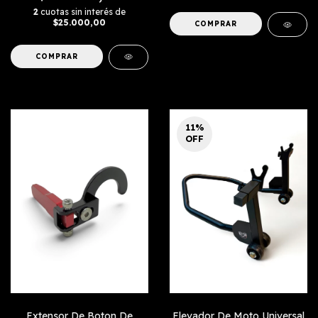
2
cuotas sin interés de
$25.000,00
COMPRAR
11
%
OFF
Extensor De Boton De
Elevador De Moto Universal