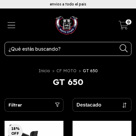
envios a todo el pais
0
Inicio
>
CF MOTO
>
GT 650
GT 650
Filtrar
18
%
OFF