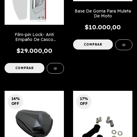
Base De Goma Para Muleta
De Moto
$10.000,00
Film-pin Lock- Anti
Empaño De Casco
Universal
$29.000,00
14
%
17
%
OFF
OFF