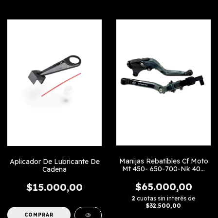
Manijas Rebatibles Cf Moto
Aplicador De Lubricante De
Mt 450- 650-700-Nk 400
Cadena
-450- 650 linea Nueva-Clx
700-Gt 650
$65.000,00
$15.000,00
2
cuotas sin interés de
$32.500,00