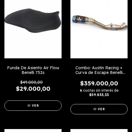
Funda De Asiento Air Flow
Combo: Austin Racing +
Benelli 752s
Curva de Escape Benelli
752s
$49.000,00
$359.000,00
$29.000,00
6
cuotas sin interés de
$59.833,33
VER
VER