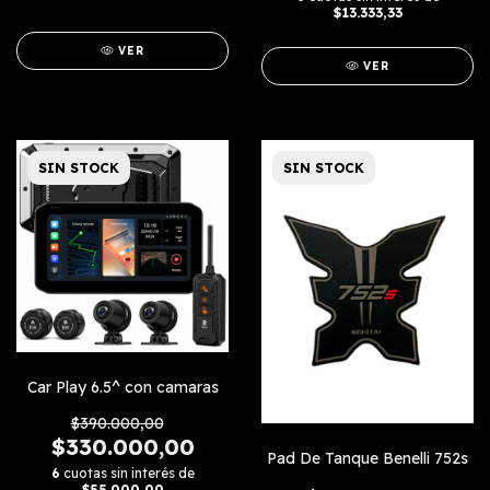
$13.333,33
VER
VER
SIN STOCK
SIN STOCK
Car Play 6.5^ con camaras
$390.000,00
$330.000,00
Pad De Tanque Benelli 752s
6
cuotas sin interés de
$55.000,00