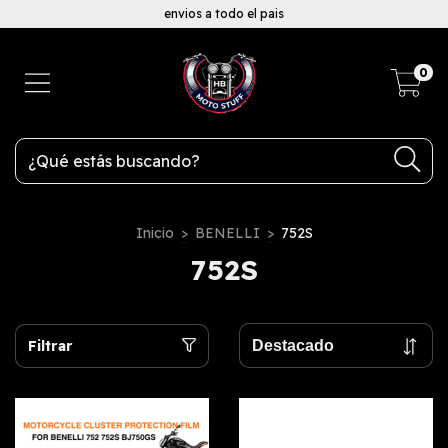
envios a todo el pais
0
Inicio
>
BENELLI
>
752S
752S
Filtrar