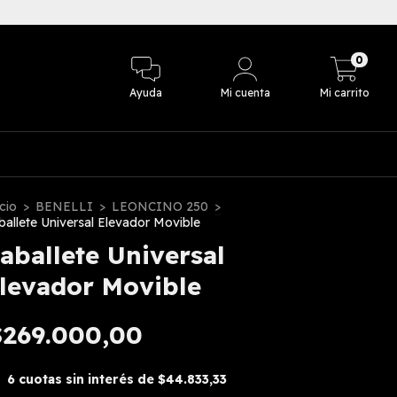
3 cuotas sin in
0
Ayuda
Mi cuenta
Mi carrito
cio
>
BENELLI
>
LEONCINO 250
>
ballete Universal Elevador Movible
aballete Universal
levador Movible
$269.000,00
6
cuotas sin interés de
$44.833,33