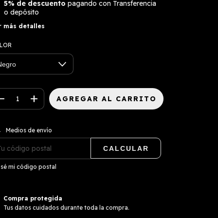
5% de descuento
pagando con Transferencia
o depósito
r más detalles
LOR
CAMBIAR CP
regas para el CP:
Medios de envío
CALCULAR
sé mi código postal
Compra protegida
Tus datos cuidados durante toda la compra.