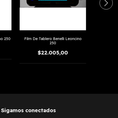
no 250
Film De Tablero Benelli Leoncino
Picos De V
250
$
$22.005,00
Sigamos conectados