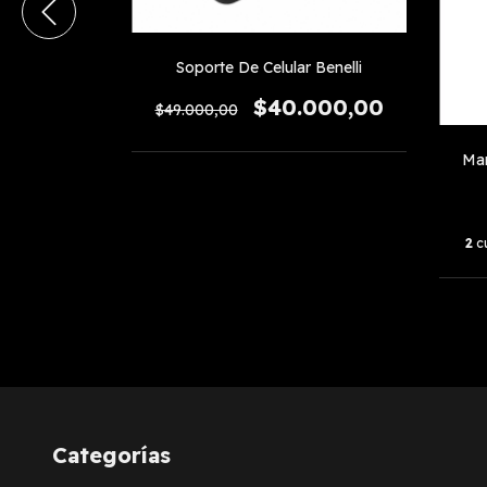
Soporte De Celular Benelli
$40.000,00
$49.000,00
 L
Man
00
2
c
Categorías