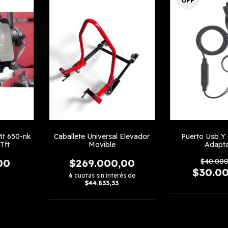
OFF
Mt 650-nk
Caballete Universal Elevador
Puerto Usb Y 
Tft
Movible
Adapt
00
$269.000,00
$40.00
$30.0
6
cuotas sin interés de
$44.833,33