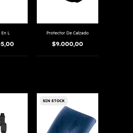
 En L
Protector De Calzado
05,00
$9.000,00
SIN STOCK