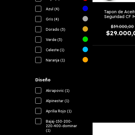
Azul (4)
Tapon de Aceit
Seguridad CF 
Gris (4)
$39.000,00
Dorado (3)
$29.000,
Verde (3)
Celeste (1)
Naranja (1)
Diseño
Akrapovic (1)
Alpinestar (1)
Aprilia Rojo (1)
Bajaj-150-200-
220-400-dominar
(1)