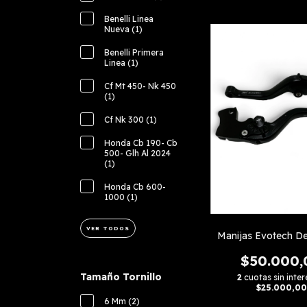
Benelli Linea
Nueva (1)
Benelli Primera
Linea (1)
Cf Mt 450- Nk 450
(1)
Cf Nk 300 (1)
Honda Cb 190- Cb
500- Glh Al 2024
(1)
Honda Cb 600-
1000 (1)
VER TODOS
Manijas Evotech De
$50.000,
Tamaño Tornillo
2
cuotas sin inter
$25.000,00
6 Mm (2)