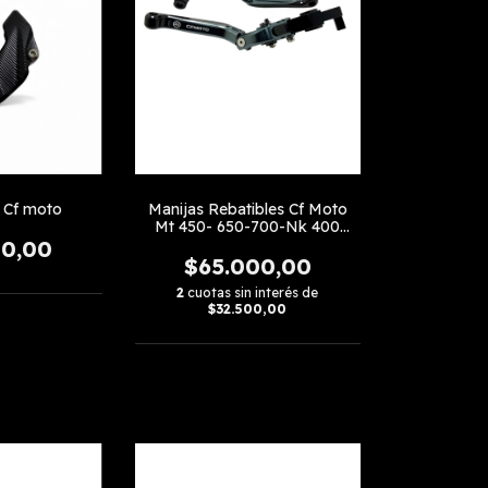
Manijas Rebatibles Cf Moto
e Cf moto
Mt 450- 650-700-Nk 400
-450- 650 linea Nueva-Clx
00,00
700-Gt 650
$65.000,00
2
cuotas sin interés de
$32.500,00