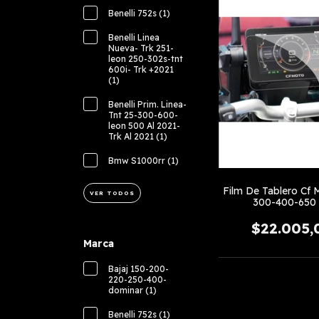
Benelli 752s (1)
Benelli Linea
Nueva- Trk 251-
leon 250-302s-tnt
600i- Trk +2021
(1)
Benelli Prim. Linea-
Tnt 25-300-600-
leon 500 Al 2021-
Trk Al 2021 (1)
Bmw S1000rr (1)
Film De Tablero Cf 
VER TODOS
300-400-650 
$22.005,
Marca
Bajaj 150-200-
220-250-400-
dominar (1)
Benelli 752s (1)