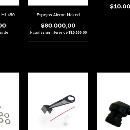
$10.0
s Mt 450
Espejos Aleron Naked
00
$80.000,00
és de
6
cuotas sin interés de
$13.333,33