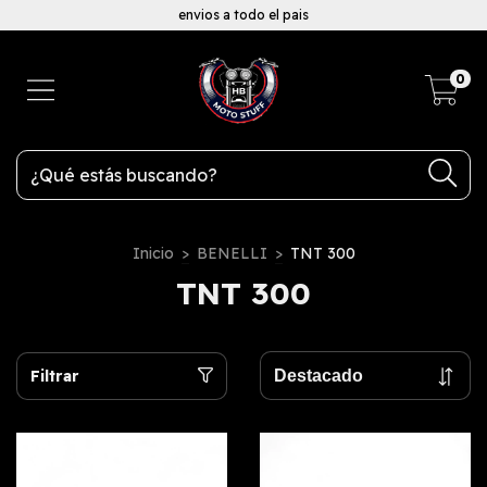
envios a todo el pais
0
Inicio
>
BENELLI
>
TNT 300
TNT 300
Filtrar