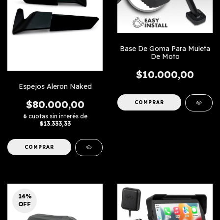
Base De Goma Para Muleta
De Moto
$10.000,00
Espejos Aleron Naked
$80.000,00
6
cuotas sin interés de
$13.333,33
14
%
OFF