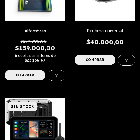
Pechera universal
Alfombras
$40.000,00
$199.000,00
$139.000,00
6
cuotas sin interés de
$23.166,67
COMPRAR
SIN STOCK