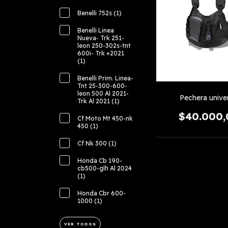
Benelli 752s (1)
Benelli Linea
Nueva- Trk 251-
leon 250-302s-tnt
600i- Trk +2021
(1)
Benelli Prim. Linea-
Tnt 25-300-600-
leon 500 Al 2021-
Pechera unive
Trk Al 2021 (1)
$40.000,
Cf Moto Mt 450-nk
450 (1)
Cf Nk 300 (1)
Honda Cb 190-
cb500-glh Al 2024
(1)
Honda Cbr 600-
1000 (1)
VER TODOS