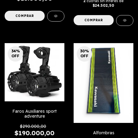
2
cuotas sin interés de
$24.502,50
COMPRAR
34
%
30
%
OFF
OFF
Faros Auxiliares sport
adventure
$290.000,00
$190.000,00
Alfombras