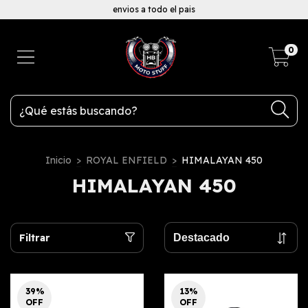
envios a todo el pais
0
Inicio
>
ROYAL ENFIELD
>
HIMALAYAN 450
HIMALAYAN 450
Filtrar
39
%
13
%
OFF
OFF