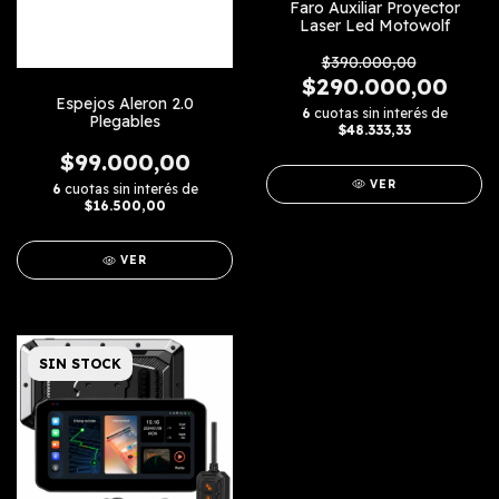
Faro Auxiliar Proyector
Laser Led Motowolf
$390.000,00
$290.000,00
Espejos Aleron 2.0
6
cuotas sin interés de
Plegables
$48.333,33
$99.000,00
VER
6
cuotas sin interés de
$16.500,00
VER
SIN STOCK