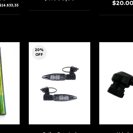
$20.0
$14.833,33
20
%
OFF