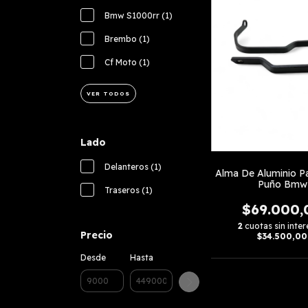
Bmw S1000rr (1)
Brembo (1)
Cf Moto (1)
VER TODOS
Lado
Delanteros (1)
Alma De Aluminio P
Puño Bmw
Traseros (1)
$69.000,
2
cuotas sin inter
Precio
$34.500,00
Desde
Hasta