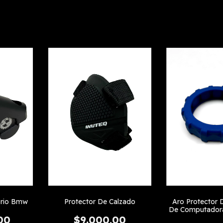
brio Bmw
Protector De Calzado
Aro Protector
De Computador
00
$9.000,00