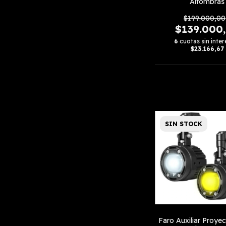
Alfombras
$199.000,00
$139.000
6
cuotas sin inter
$23.166,67
SIN STOCK
Faro Auxiliar Proyec