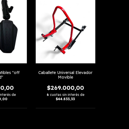
ibles "off
Caballete Universal Elevador
d"
Movible
00,00
$269.000,00
interés de
6
cuotas sin interés de
0,00
$44.833,33