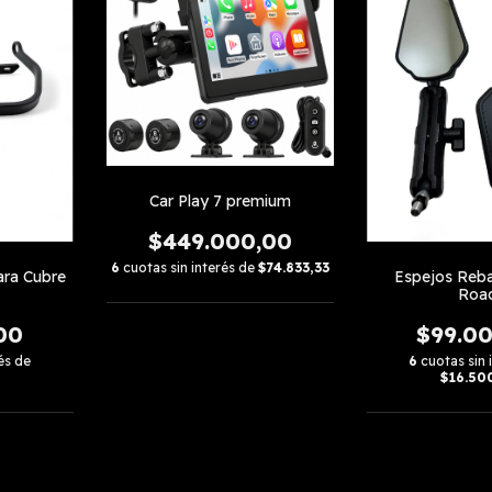
Car Play 7 premium
$449.000,00
6
cuotas sin interés de
$74.833,33
ara Cubre
Espejos Rebat
Roa
00
$99.0
és de
6
cuotas sin 
$16.50