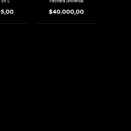
Pechera universal
 En L
$40.000,00
05,00