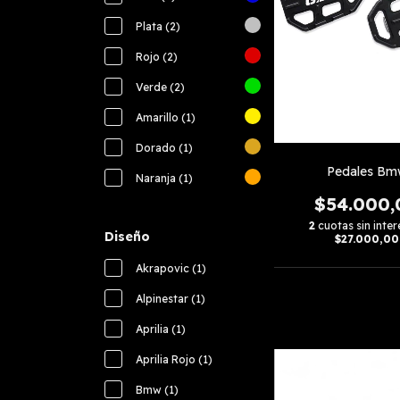
Plata (2)
Rojo (2)
Verde (2)
Amarillo (1)
Dorado (1)
Pedales Bm
Naranja (1)
$54.000,
2
cuotas sin inter
Diseño
$27.000,00
Akrapovic (1)
Alpinestar (1)
Aprilia (1)
Aprilia Rojo (1)
Bmw (1)