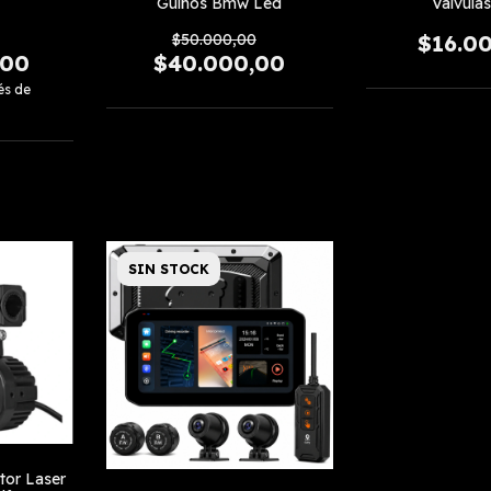
Guiños Bmw Led
Valvulas
$50.000,00
$16.0
,00
$40.000,00
és de
SIN STOCK
tor Laser