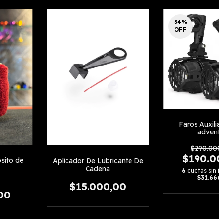
34
%
OFF
Faros Auxili
adven
$290.00
$190.0
sito de
Aplicador De Lubricante De
Cadena
6
cuotas sin 
$31.66
$15.000,00
00