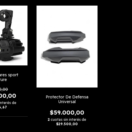
ares sport
ture
0,00
00,00
Protector De Defensa
Universal
interés de
6,67
$59.000,00
2
cuotas sin interés de
$29.500,00