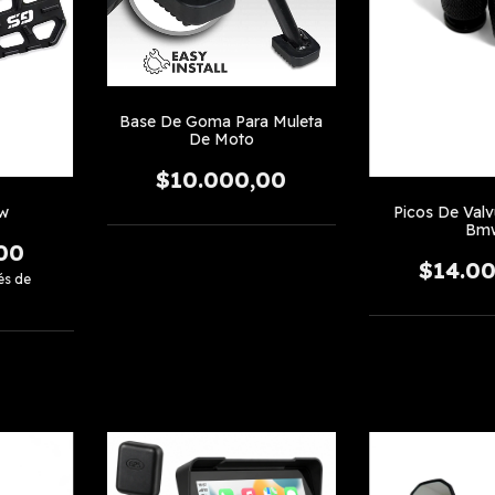
Base De Goma Para Muleta
De Moto
$10.000,00
w
Picos De Valv
Bm
00
$14.0
és de