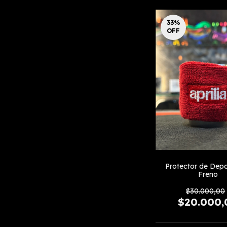
33
%
OFF
Protector de Depo
Freno
$30.000,00
$20.000,