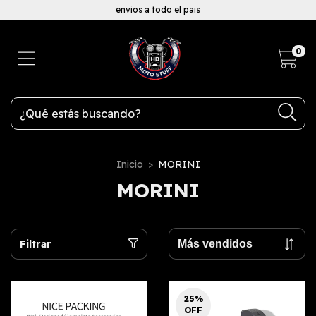
envios a todo el pais
0
Inicio
>
MORINI
MORINI
Filtrar
25
%
OFF