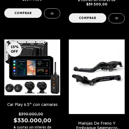
$39.500,00
COMPRAR
15
%
OFF
Car Play 6.5^ con camaras
$390.000,00
$330.000,00
Manijas De Freno Y
6
cuotas sin interés de
Embrague Seiemezzo