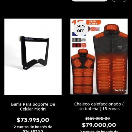
50
%
OFF
Chaleco calefaccionado (
Barra Para Soporte De
sin bateria ) 15 zonas
Celular Morini
$159.000,00
$73.995,00
$79.000,00
2
cuotas sin interés de
$36.997,50
2
cuotas sin interés de