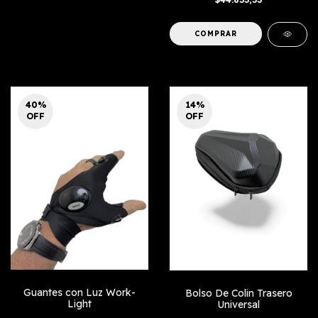
COMPRAR
40
%
14
%
OFF
OFF
Guantes con Luz Work-
Bolso De Colin Trasero
Light
Universal