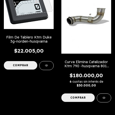
Film De Tablero Ktm Duke
3g-norden-husqvarna
$22.005,00
Curva Elimina Catalizador
Ktm 790 -husqvarna 801-
norden 901 -cf Moto 800
$180.000,00
6
cuotas sin interés de
$30.000,00