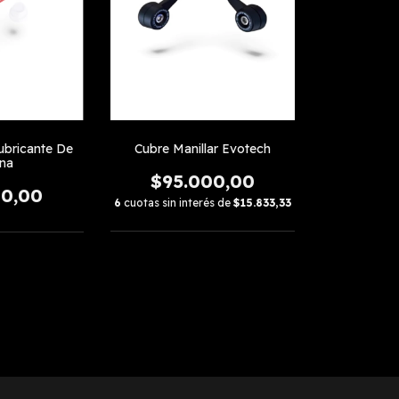
ubricante De
Cubre Manillar Evotech
na
$95.000,00
00,00
6
cuotas sin interés de
$15.833,33