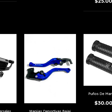
$25.0
Puños De Man
$30.0
ersales
Manijas Deportivas Bajaj