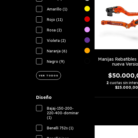
Amarillo (1)
Rojo (11)
Rosa (2)
Violeta (2)
Naranja (6)
Manijas Rebatibles
Negro (9)
nueva Versi
$50.000,
VER TODOS
2
cuotas sin inter
$25.000,00
Diseño
Bajaj-150-200-
220-400-dominar
(1)
Benelli 752s (1)