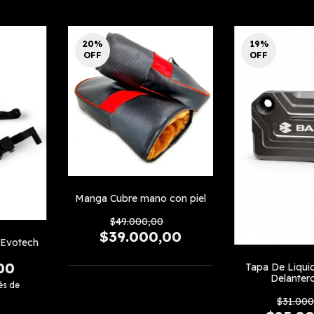
20
%
19
%
OFF
OFF
Manga Cubre mano con piel
$49.000,00
$39.000,00
 Evotech
00
Tapa De Liqui
Delanter
és de
$31.000