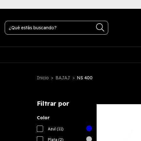
transferencia bancaria
Inicio
>
BAJAJ
>
NS 400
Filtrar por
Color
Azul (11)
Plata (2)