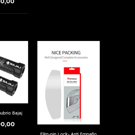
00,00
ubrio Bajaj
00,00
Film-pin Lock- Anti Empaño