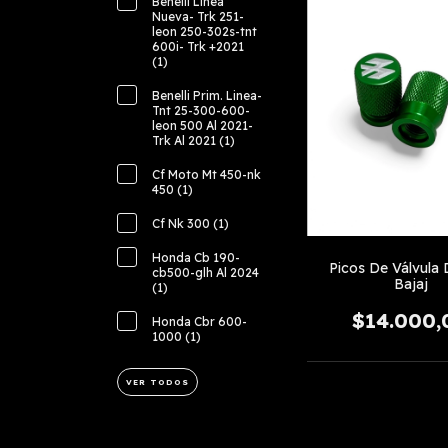
Benelli Linea
Nueva- Trk 251-
leon 250-302s-tnt
600i- Trk +2021
(1)
Benelli Prim. Linea-
Tnt 25-300-600-
leon 500 Al 2021-
Trk Al 2021 (1)
Cf Moto Mt 450-nk
450 (1)
Cf Nk 300 (1)
Honda Cb 190-
Picos De Válvula 
cb500-glh Al 2024
Bajaj
(1)
$14.000,
Honda Cbr 600-
1000 (1)
VER TODOS