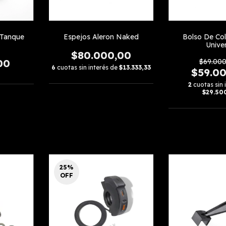
Tanque
Espejos Aleron Naked
Bolso De Col
Univer
$80.000,00
00
$69.000
6
cuotas sin interés de
$13.333,33
$59.0
2
cuotas sin 
$29.50
25
%
OFF