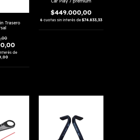
Car Play 7 premium
$449.000,00
6
cuotas sin interés de
$74.833,33
in Trasero
sal
,00
00,00
interés de
0,00