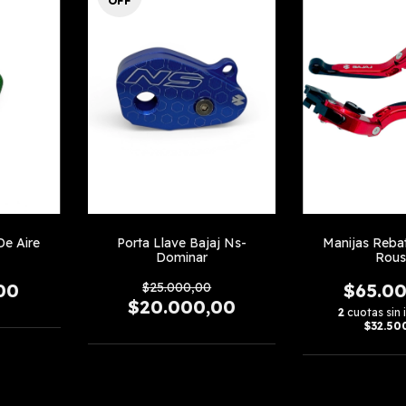
OFF
De Aire
Porta Llave Bajaj Ns-
Manijas Rebat
Dominar
Rous
00
$25.000,00
$65.0
$20.000,00
2
cuotas sin 
$32.50