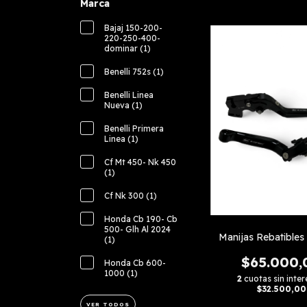
Marca
Bajaj 150-200-
220-250-400-
dominar (1)
Benelli 752s (1)
Benelli Linea
Nueva (1)
Benelli Primera
Linea (1)
Cf Mt 450- Nk 450
(1)
Cf Nk 300 (1)
Honda Cb 190- Cb
500- Glh Al 2024
Manijas Rebatibles
(1)
$65.000,
Honda Cb 600-
1000 (1)
2
cuotas sin inter
$32.500,00
VER TODOS