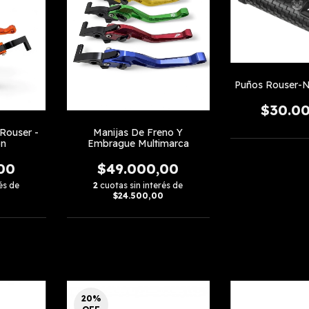
Puños Rouser-N
$30.0
 Rouser -
Manijas De Freno Y
on
Embrague Multimarca
00
$49.000,00
és de
2
cuotas sin interés de
$24.500,00
20
%