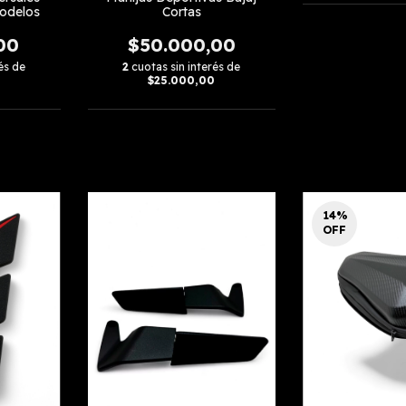
Modelos
Cortas
00
$50.000,00
és de
2
cuotas sin interés de
$25.000,00
14
%
OFF