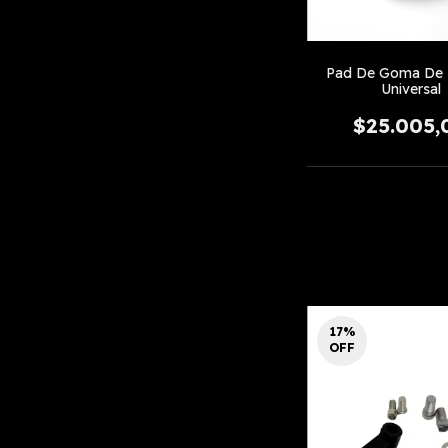
Pad De Goma De 
Universal
$25.005,
17
%
OFF