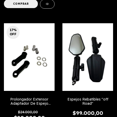
COMPRAR
17
%
OFF
Prolongador Extensor
Espejos Rebatibles "off
Adaptador De Espejo
Road"
Diagonal
$24.000,00
$99.000,00