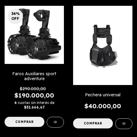
34
%
OFF
Faros Auxiliares sport
adventure
$290.000,00
$190.000,00
Pechera universal
6
cuotas sin interés de
$40.000,00
$31.666,67