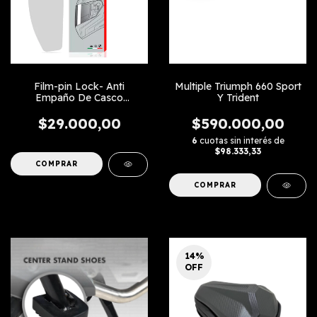
Film-pin Lock- Anti
Multiple Triumph 660 Sport
Empaño De Casco
Y Trident
Universal
$29.000,00
$590.000,00
6
cuotas sin interés de
$98.333,33
14
%
OFF