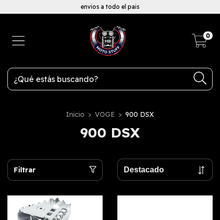
envios a todo el pais
0
Inicio
>
VOGE
>
900 DSX
900 DSX
Filtrar