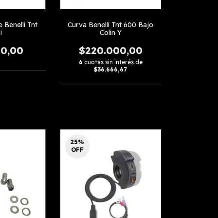
 Benelli Tnt
Curva Benelli Tnt 600 Bajo
i
Colin Y
00,00
$220.000,00
6
cuotas sin interés de
$36.666,67
25
%
OFF