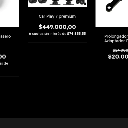
Car Play 7 premium
$449.000,00
6
cuotas sin interés de
$74.833,33
rasero
Prolongador
Adaptador 
Diago
$24.000
00
$20.0
és de