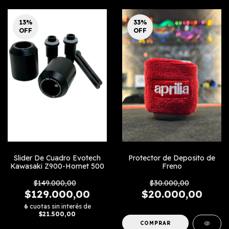
13
%
33
%
OFF
OFF
Protector de Deposito de
Slider De Cuadro Evotech
Freno
Kawasaki Z900-Hornet 500
$30.000,00
$149.000,00
$20.000,00
$129.000,00
6
cuotas sin interés de
$21.500,00
COMPRAR