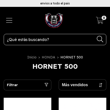
envios a todo el pais
0
Inicio
>
HONDA
>
HORNET 500
HORNET 500
Filtrar